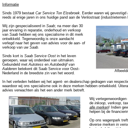
Informatie
Sinds 1979 bestaat
Car Service Ton Elzebroek
. Eerder waren wij gevestigd 
reeds al enige jaren in ons huidige pand aan de Venlostraat (industrieterrein
Wij zijn gespecialiseerd in
Saab
; na meer dan 30
jaar ervaring in reparatie, onderhoud en verkoop
van
Saab
hebben wij ons specialisme in dit merk
ontwikkeld. Tegenwoordig is onze aandacht
verlegd naar het geven van advies voor de aan- of
verkoop van uw
Saab
.
Sinds kort is
Saab Service Oost
in het leven
geroepen, waar wij onderdeel van uitmaken.
Gebundeld met
Autotess
en
Autobedrijf van
Aalderen
betekent dit Saab Service voor Oost-
Afbeeld
Nederland in de breedste zin van het woord.
In het verleden hebben wij het agent- en dealerschap gedragen van respecti
waardoor wij ons specialisme ook in deze merken hebben ontwikkeld. Uiter
advies verwachten als het een ander merk betreft.
Wij vertegenwoordigen 
de
inkoop
,
verkoop
,
tax
alle merken
! Indien ge
helpen bij de financier
Op ons wagenpark treft 
diverse merken in vers