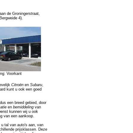
aan de Groningerstraat,
 Bergweide 4).
ing: Voorkant
evelijk
Citroën
en
Subaru
,
aard kunt u ook een goed
dus een breed gebied, door
atie
en
bemiddeling
van
wenst kunnen wij u ook
ing van een aankoop.
u tal van auto's aan, van
chillende prijsklassen. Deze