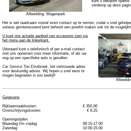
kunt u bekijken tijdens
verderop op deze pagin
Afbeelding: Wagenpark
Het is wel raadzaam vooraf even contact op te nemen, zodat u snel geholpe
serieus geïnteresseerd bent behoort een proefrit maken ook tot de mogelijk
U kunt ons actuele aanbod van occasions zien via
het menu aan de linkerkant.
Uiteraard kunt u telefonisch of per e-mail contact
met ons opnemen voor meer informatie, of als uw
oog op een specifieke auto is gevallen.
Car Service Ton Elzebroek
, het vertrouwde adres
voor deskundig advies. Wij hopen u snel eens te
mogen begroeten in ons bedrijf!
Afbeeldi
Gegevens
Rijklaarmaakkosten:
€ 350,00
Overschrijvingskosten:
€ 9,25
Openingstijden:
Maandag t/m vrijdag
08:15-17:00
Zaterdag
10:00-15:00